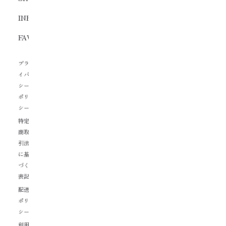
INFORMATION
FAVORITE
プラ
イバ
シー
ポリ
シー
特定
商取
引法
に基
づく
表記
配送
ポリ
シー
利用