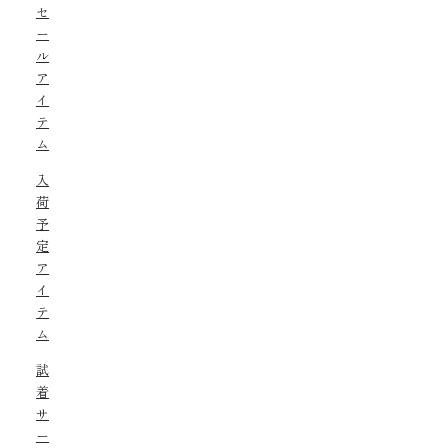
セ
ー
ル
ア
イ
テ
ム
入
荷
予
定
ア
イ
テ
ム
試
着
サ
ー