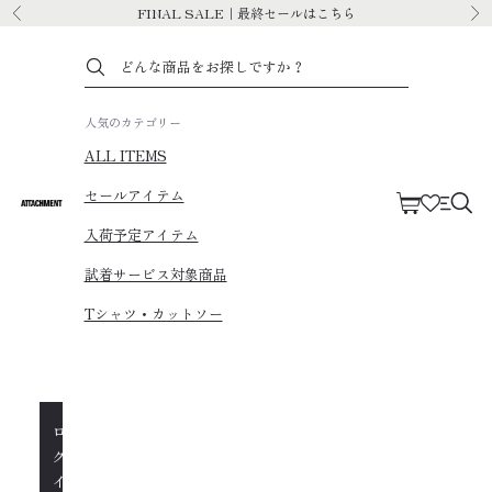
コンテンツへスキップ
FINAL SALE｜最終セールはこちら
前へ
次
人気のカテゴリー
ALL ITEMS
セールアイテム
カート
ATTACHMENT
メニ
入荷予定アイテム
試着サービス対象商品
Tシャツ・カットソー
ロ
グ
イ