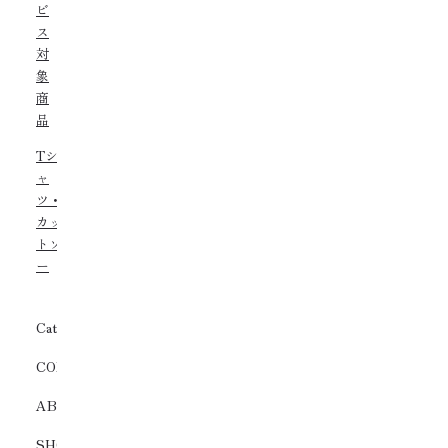
ビ
ス
対
象
商
品
Tシ
ャ
ツ・
カッ
トソ
ー
Category
COLLECTION
ABOUT
SHOPS