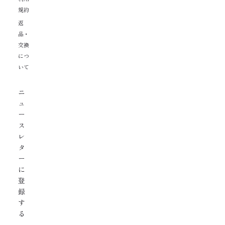
規約
返
品・
交換
につ
いて
ニ
ュ
ー
ス
レ
タ
ー
に
登
録
す
る