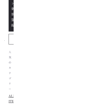
ン/
新
規
登
録
人
気
の
カ
テ
ゴ
リ
ー
ALL
ITEMS