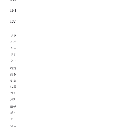
INFORMATION
FAVORITE
プラ
イバ
シー
ポリ
シー
特定
商取
引法
に基
づく
表記
配送
ポリ
シー
利用