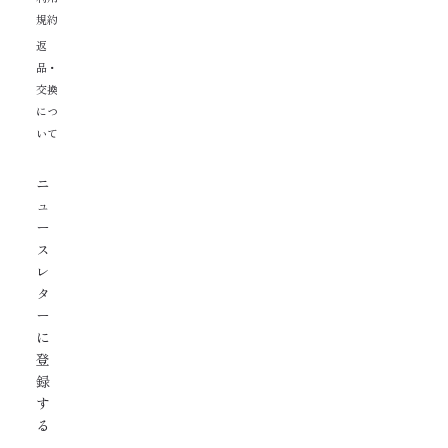
規約
返
品・
交換
につ
いて
ニ
ュ
ー
ス
レ
タ
ー
に
登
録
す
る