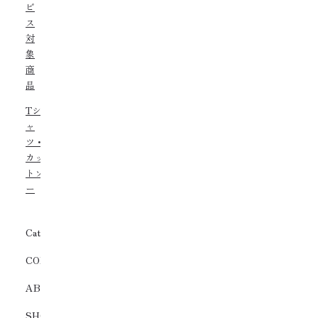
ビ
ス
対
象
商
品
Tシ
ャ
ツ・
カッ
トソ
ー
Category
COLLECTION
ABOUT
SHOPS