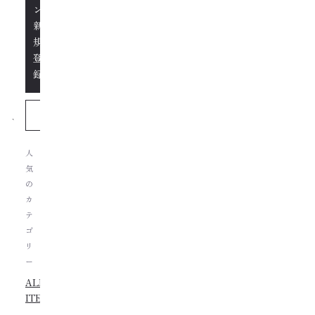
ン/
新
規
登
録
人
気
の
カ
テ
ゴ
リ
ー
ALL
ITEMS