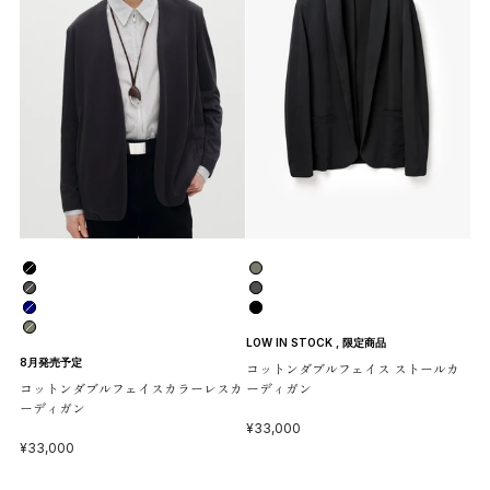
色
色
BLACK/01
KHAKI GRAY/62
D.GRAY/03
D.GRAY/03
NAVY/40
BLACK/01
KHAKI GRAY/62
LOW IN STOCK
,
限定商品
8月発売予定
コットンダブルフェイス ストールカ
コットンダブルフェイスカラーレスカ
ーディガン
ーディガン
セール価格
¥33,000
セール価格
¥33,000