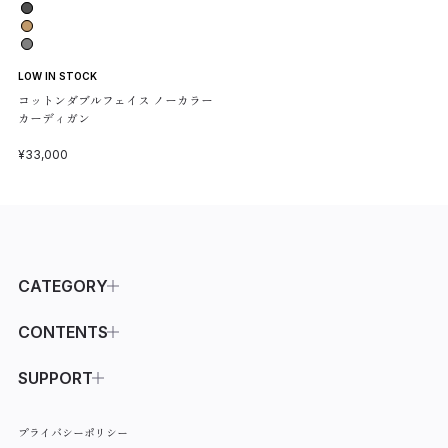
BLACK/01
D.GRAY/03
CAMEL/22
グレイ系/06
LOW IN STOCK
コットンダブルフェイス ノーカラー
カーディガン
セール価格
¥33,000
CATEGORY
ALL ITEMS
CONTENTS
OUTER
ABOUT
SUPPORT
JACKET
COLLECTION
SHOPPING GUIDE
プライバシーポリシー
T-SHIRTS
INFORMATION