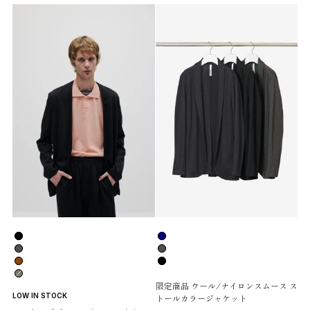
色
色
BLACK/01
D.NAVY/43
D.GRAY/03
D.GRAY/03
BROWN/20
BLACK/01
KHAKI GRAY/62
限定商品 ウール/ナイロンスムース ス
LOW IN STOCK
トールカラージャケット