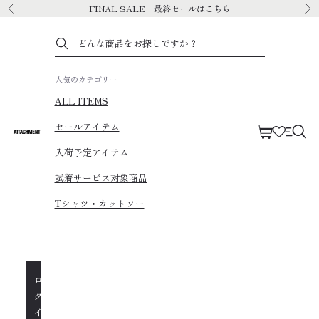
コンテンツへスキップ
FINAL SALE｜最終セールはこちら
前へ
次
人気のカテゴリー
ALL ITEMS
セールアイテム
カート
ATTACHMENT
メニ
入荷予定アイテム
試着サービス対象商品
Tシャツ・カットソー
ロ
グ
イ