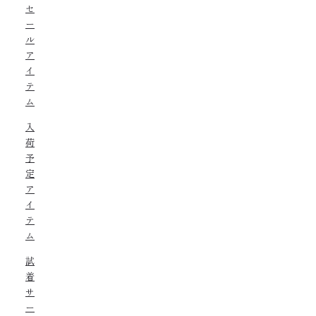
セ
ー
ル
ア
イ
テ
ム
入
荷
予
定
ア
イ
テ
ム
試
着
サ
ー