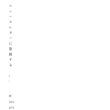
ニ
ュ
ー
ス
レ
タ
ー
に
登
録
す
る
©
2026
ATTACHMENT