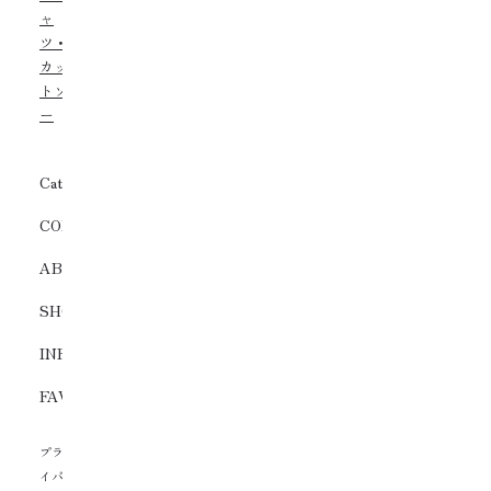
ャ
ツ・
カッ
トソ
ー
Category
COLLECTION
ABOUT
SHOPS
INFORMATION
FAVORITE
プラ
イバ