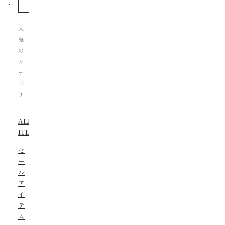
人
気
の
カ
テ
ゴ
リ
ー
ALL
ITEMS
セ
ー
ル
ア
イ
テ
ム