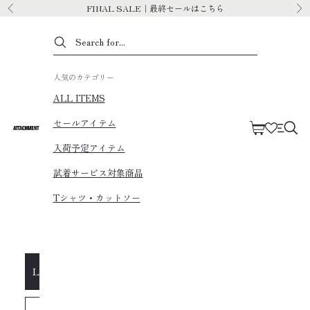
Skip to content
FINAL SALE｜最終セールはこちら
Previous
Ne
人気のカテゴリー
ALL ITEMS
セールアイテム
Cart
ATTACHMENT
Navig
入荷予定アイテム
試着サービス対象商品
Tシャツ・カットソー
LOGIN/REGISTER