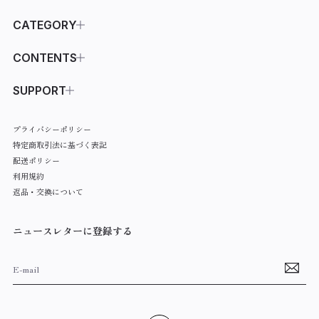
CATEGORY
ALL ITEMS
CONTENTS
OUTER
ABOUT
SUPPORT
JACKET
COLLECTION
SHOPPING GUIDE
プライバシーポリシー
T-SHIRTS
INFORMATION
CONTACT
特定商取引法に基づく表記
SHIRTS
FAVORITE
配送ポリシー
利用規約
SWEAT・HOODIE
返品・交換について
KNIT
ニュースレターに登録する
PANTS
OTHERS
BAG
EXCLUSIVE ITEM