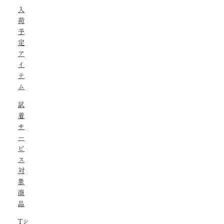
入
荷
予
定
ア
イ
テ
ム
試
着
サ
ー
ビ
ス
対
象
商
品
Tシ