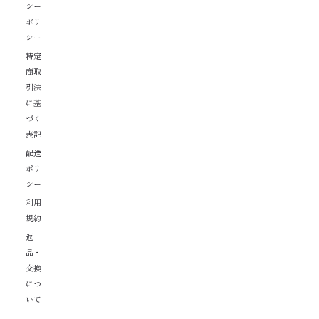
シー
ポリ
シー
特定
商取
引法
に基
づく
表記
配送
ポリ
シー
利用
規約
返
品・
交換
につ
いて